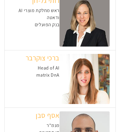
רותי גל-חן
ראש מחלקת מוצרי AI
ודאטה
בנק הפועלים
ברכי צוקרבר
Head of AI
matrix DnA
אסף סבן
מנמ"ר