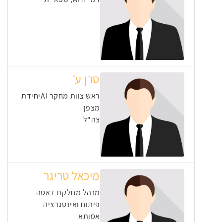
סרן ע׳
ראש צוות מחקר AIיחידת
מצפן
צה"ל
מיכאל טריגר
מנהל מחלקת דאטה
פיתוח ואינטגרציה
אסותא