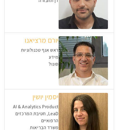
דן תחבורה
יורם מרציאנו
ראש אגף טכנולוגיות
מידע
סונול
יסמין יושין
⁠AI & Analytics Product
LeaD, חטיבת המרכזים
הרפואיים
משרד הבריאות