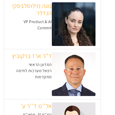
נוגה מילוסלבסקי
הנדלר
VP Product & AI
Commit
ד"ר ארז ברקוביץ
המדען הראשי
רפאל מערכות לחימה
מתקדמות
אל''מ ד''ר ע'
רמ''ח AI, מפא''ת