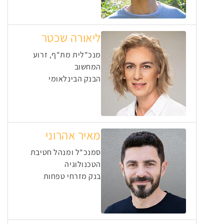
ליאורה שכטר
מנכ"לית מת"ף, זרוע
המחשוב
הבנק הבינלאומי
מאיר אהרוני
סמנכ"ל ומנהל חטיבת
הטכנולוגיה
בנק מזרחי טפחות