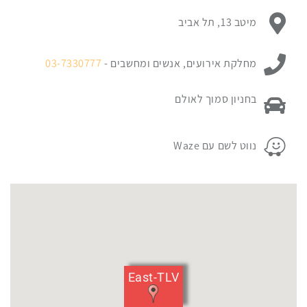
מיקום
כתובת מקום האירוע:
מיטב 13, תל אביב
האירוע.
לחץ
ניתן ליצור קשר עם:
כאן
מחלקת אירועים, אנשים ומחשבים -
03-7330777
כדי
לדלג
פרטי החניה במקום האירוע:
בחניון סמוך לאולם
מעל
המפה
פרטי החניה במקום האירוע:
נווט לשם עם Waze
East-TLV