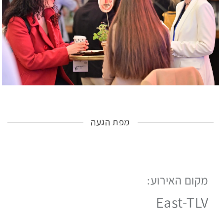
מפת הגעה
מקום האירוע:
לפניך
מפת
East-TLV
גוגל
עם