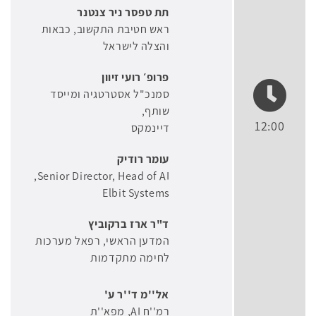
תת טפסר ניר צנטנר
ראש חטיבת התקשוב
כבאות
והצלה לישראל
פרופ׳ רועי זיוון
סמנכ"ל אסטרטגיה ומייסד
שותף
12:00
דיינמקס
עומר רודיק
Senior Director, Head of AI
Elbit Systems
ד"ר ארז ברקוביץ
המדען הראשי
רפאל מערכות
לחימה מתקדמות
אל''מ ד''ר ע'
רמ''ח AI, מפא''ת