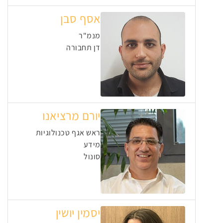
אסף סבן
מנמ"ר
דן תחבורה
יורם מרציאנו
ראש אגף טכנולוגיות
מידע
סונול
יסמין יושין