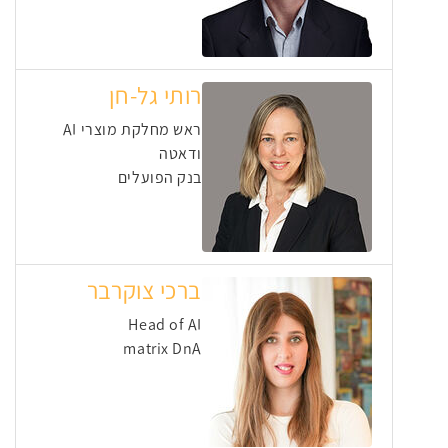
רותי גל-חן
ראש מחלקת מוצרי AI
ודאטה
בנק הפועלים
ברכי צוקרבר
Head of AI
matrix DnA