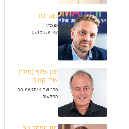
קובי נח
מנמ"ר
עיריית רמת-גן
סגן אלוף (מיל')
אודי קאוף
חבר ועד מנהל עמותת
התקשוב
תת טפסר ניר