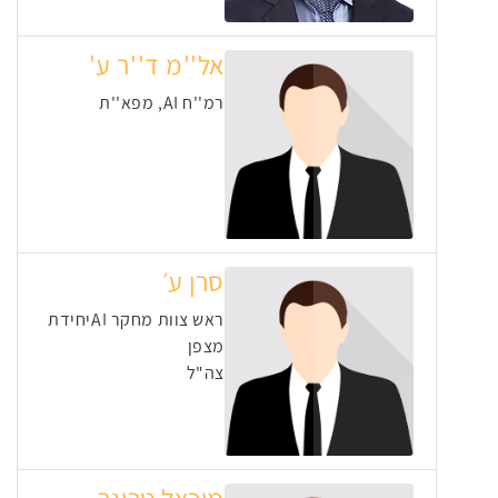
אל''מ ד''ר ע'
רמ''ח AI, מפא''ת
סרן ע׳
ראש צוות מחקר AIיחידת
מצפן
צה"ל