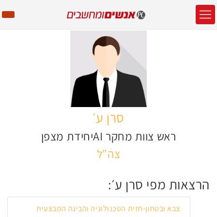
סרן ע׳
ראש צוות מחקר AIיחידת מצפן
צה"ל
הרצאות מפי סרן ע׳:
צבא ובטחון-חזית הטכנולוגיה והבינה המבצעית