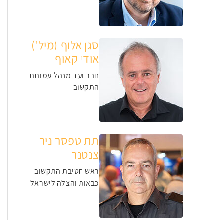
סגן אלוף (מיל')
אודי קאוף
חבר ועד מנהל עמותת
התקשוב
תת טפסר ניר
צנטנר
ראש חטיבת התקשוב
כבאות והצלה לישראל