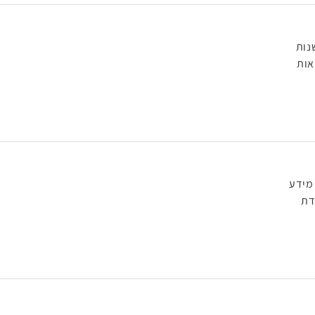
נות
אות
מידע
דת