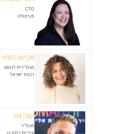
CTO
פורמולה
אבישג כספי
מנמ"רית לנוסע
רכבת ישראל
קובי נח
מנמ"ר
עיריית רמת-גן