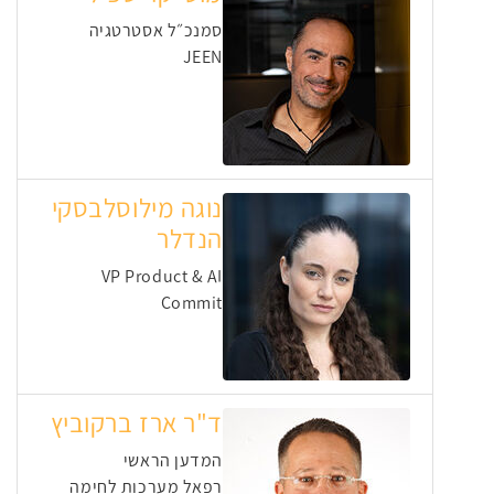
סמנכ״ל אסטרטגיה
JEEN
נוגה מילוסלבסקי
הנדלר
VP Product & AI
Commit
ד"ר ארז ברקוביץ
המדען הראשי
רפאל מערכות לחימה