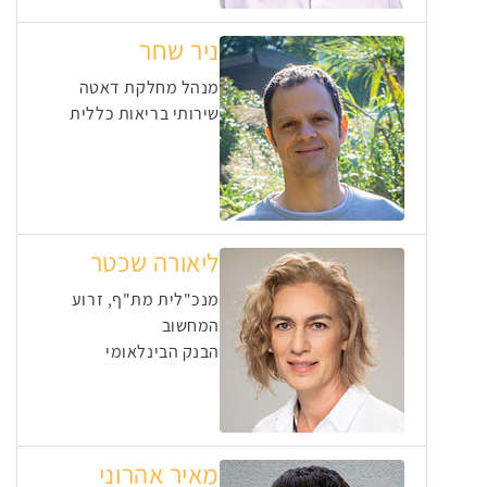
ניר שחר
מנהל מחלקת דאטה
שירותי בריאות כללית
ליאורה שכטר
מנכ"לית מת"ף, זרוע
המחשוב
הבנק הבינלאומי
מאיר אהרוני