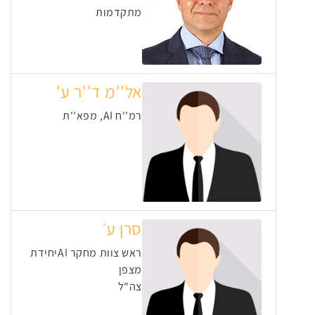
מתקדמות
אל''מ ד''ר ע'
רמ''ח AI, מפא''ת
סרן ע׳
ראש צוות מחקר AIיחידת
מצפן
צה"ל