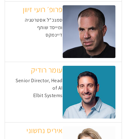
פרופ׳ רועי זיוון
סמנכ"ל אסטרטגיה
ומייסד שותף
דיינמקס
עומר רודיק
Senior Director, Head
of AI
Elbit Systems
איריס נחשוני