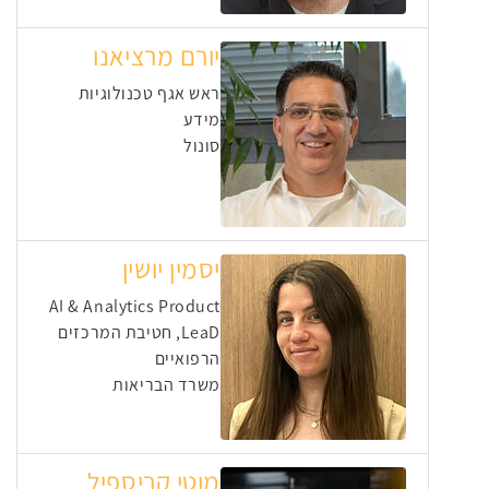
יורם מרציאנו
ראש אגף טכנולוגיות
מידע
סונול
יסמין יושין
⁠AI & Analytics Product
LeaD, חטיבת המרכזים
הרפואיים
משרד הבריאות
מוטי קריספיל