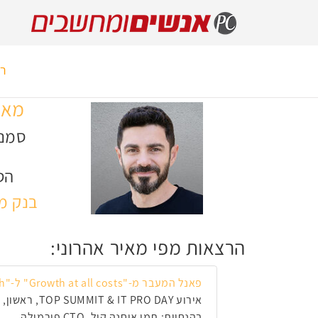
רא
מאי
סמנכ
ח
הט
בנק מ
הרצאות מפי מאיר אהרוני:
פאנל המעבר מ-"Growth at all costs" ל-"Efficient Growth"
אירוע TOP SUMMIT & IT PRO DAY, ראשון, 16 בנובמבר 2025, 12:20
בהנחיית: תמי אוחנה קול, CTO פורמולה,