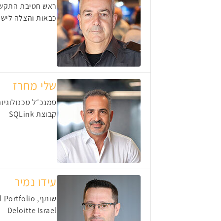
ראש חטיבת התקש
כבאות והצלה ליש
שלי מחרז
סמנכ״ל טכנולוגיות
קבוצת SQLink
עידו נמיר
שותף, Head of Human Capital Portfolio
Deloitte Israel