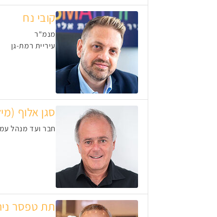
קובי נח
מנמ"ר
עיריית רמת-גן
סגן אלוף (מיל
חבר ועד מנהל עמ
תת טפסר ניר