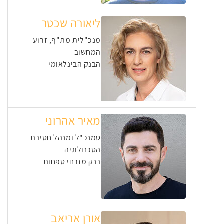
ליאורה שכטר
מנכ"לית מת"ף, זרוע
המחשוב
הבנק הבינלאומי
מאיר אהרוני
סמנכ"ל ומנהל חטיבת
הטכנולוגיה
בנק מזרחי טפחות
אורן אריאב