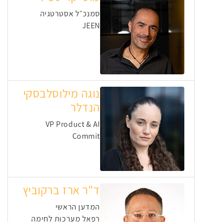
סמנכ״ל אסטרטגיה
JEEN
נוגה מילוסלבסקי
הנדלר
VP Product & AI
Commit
ד"ר ארז ברקוביץ
המדען הראשי
רפאל מערכות לחימה