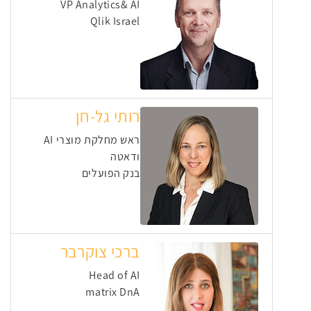
VP Analytics& AI
Qlik Israel
רותי גל-חן
ראש מחלקת מוצרי AI
ודאטה
בנק הפועלים
ברכי צוקרבר
Head of AI
matrix DnA