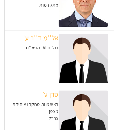
מתקדמות
אל''מ ד''ר ע'
רמ''ח AI, מפא''ת
סרן ע׳
ראש צוות מחקר AIיחידת
מצפן
צה"ל